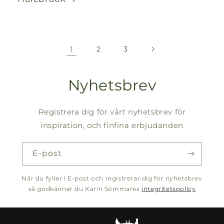
1
2
3
Nyhetsbrev
Registrera dig för vårt nyhetsbrev för
inspiration, och finfina erbjudanden
E-post
När du fyller i E-post och registrerar dig för nyhetsbrev
så godkänner du Karin Sömmares
integritetspolicy