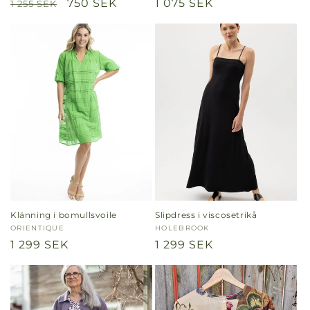
Ordinarie
Försäljningspris
750 SEK
Ordinarie
1 075 SEK
1 255 SEK
pris
pris
Klänning i bomullsvoile
Slipdress i viscosetrikå
Säljare:
ORIENTIQUE
Säljare:
HOLEBROOK
Ordinarie
1 299 SEK
Ordinarie
1 299 SEK
pris
pris