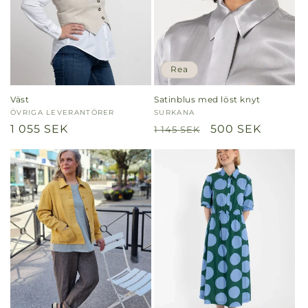
Rea
Väst
Satinblus med löst knyt
Säljare:
ÖVRIGA LEVERANTÖRER
Säljare:
SURKANA
Ordinarie
1 055 SEK
Ordinarie
Försäljningspris
500 SEK
1 145 SEK
pris
pris