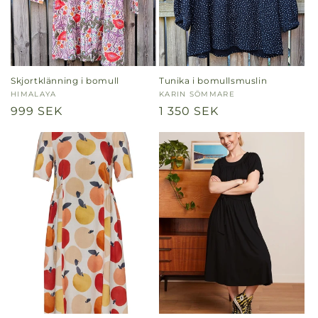
Skjortklänning i bomull
Tunika i bomullsmuslin
Säljare:
HIMALAYA
Säljare:
KARIN SÖMMARE
Ordinarie
999 SEK
Ordinarie
1 350 SEK
pris
pris