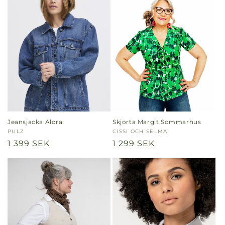
Jeansjacka Alora
Skjorta Margit Sommarhus
Säljare:
PULZ
Säljare:
CISSI OCH SELMA
Ordinarie
1 399 SEK
Ordinarie
1 299 SEK
pris
pris