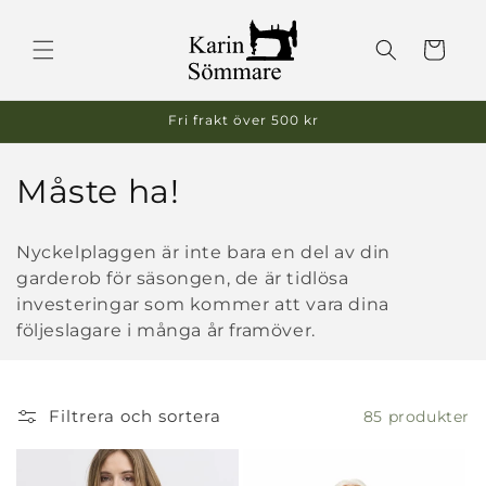
vidare
till
Varukorg
innehåll
Fri frakt över 500 kr
P
Måste ha!
r
o
d
u
Nyckelplaggen är inte bara en del av din
k
t
garderob för säsongen, de är tidlösa
s
investeringar som kommer att vara dina
e
r
följeslagare i många år framöver.
i
e
:
Filtrera och sortera
85 produkter