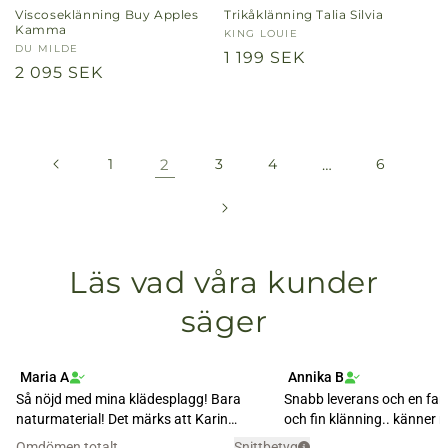
Viscoseklänning Buy Apples
Trikåklänning Talia Silvia
Kamma
Säljare:
KING LOUIE
Säljare:
DU MILDE
Ordinarie
1 199 SEK
Ordinarie
2 095 SEK
pris
pris
1
2
3
4
…
6
Läs vad våra kunder
säger