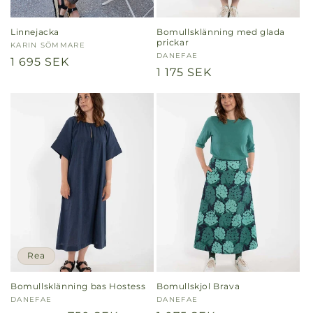
Linnejacka
Bomullsklänning med glada
prickar
Säljare:
KARIN SÖMMARE
Säljare:
DANEFAE
Ordinarie
1 695 SEK
Ordinarie
1 175 SEK
pris
pris
Rea
Bomullsklänning bas Hostess
Bomullskjol Brava
Säljare:
DANEFAE
Säljare:
DANEFAE