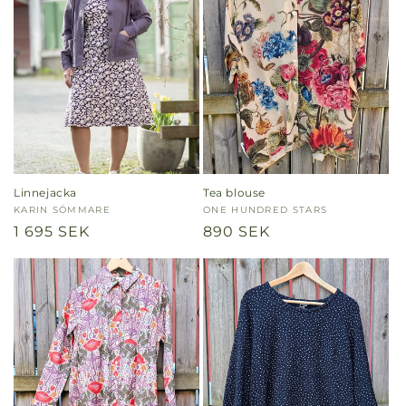
Linnejacka
Tea blouse
Säljare:
KARIN SÖMMARE
Säljare:
ONE HUNDRED STARS
Ordinarie
1 695 SEK
Ordinarie
890 SEK
pris
pris