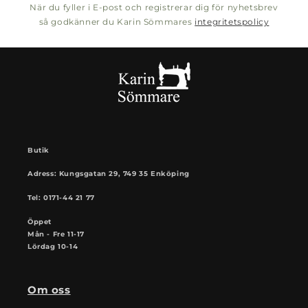
När du fyller i E-post och registrerar dig för nyhetsbrev
så godkänner du Karin Sömmares
integritetspolicy
Butik
Adress: Kungsgatan 29, 749 35 Enköping
Tel: 0171-44 21 77
Öppet
Mån - Fre 11-17
Lördag 10-14
Om oss