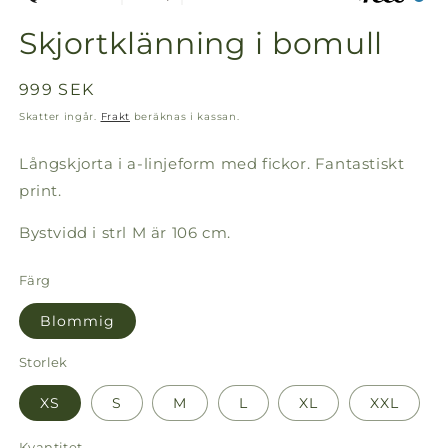
Skjortklänning i bomull
Ordinarie
999 SEK
pris
Skatter ingår.
Frakt
beräknas i kassan.
Långskjorta i a-linjeform med fickor. Fantastiskt
print.
Bystvidd i strl M är 106 cm.
Färg
Blommig
Storlek
XS
S
M
L
XL
XXL
Kvantitet