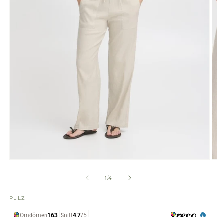
Öppna
Ö
mediet
m
1
2
av
1
/
4
i
i
modalfönster
m
PULZ