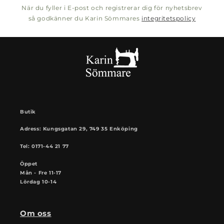
När du fyller i E-post och registrerar dig för nyhetsbrev
så godkänner du Karin Sömmares
integritetspolicy
Butik
Adress: Kungsgatan 29, 749 35 Enköping
Tel: 0171-44 21 77
Öppet
Mån - Fre 11-17
Lördag 10-14
Om oss