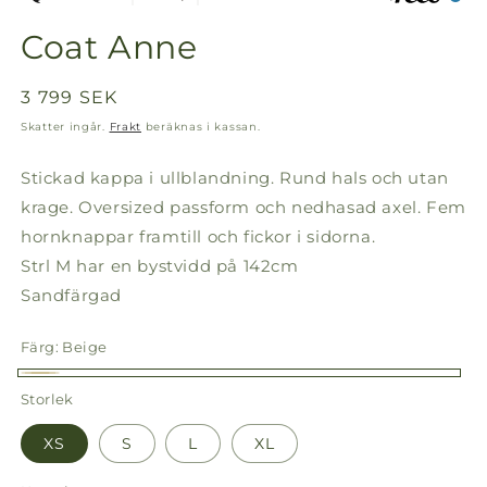
Coat Anne
Ordinarie
3 799 SEK
pris
Skatter ingår.
Frakt
beräknas i kassan.
Stickad kappa i ullblandning. Rund hals och utan
krage. Oversized passform och nedhasad axel. Fem
hornknappar framtill och fickor i sidorna.
Strl M har en bystvidd på 142cm
Sandfärgad
Färg:
Beige
Beige
Storlek
XS
S
L
XL