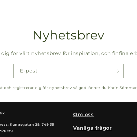
Nyhetsbrev
 dig för vårt nyhetsbrev för inspiration, och finfina 
E-post
post och registrerar dig för nyhetsbrev så godkänner du Karin Sömma
tik
Om oss
ress: Kungsgatan 29, 749 35
Vanliga frågor
köping