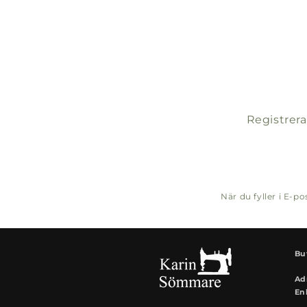
Registrera
När du fyller i E-
Bu
Ad
En