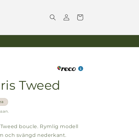
Logga
Varukorg
in
rris Tweed
spris
ea
ssan.
is Tweed boucle. Rymlig modell
ram och svängd nederkant.