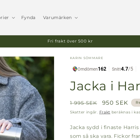
rier
Fynda
Varumärken
Fri frakt över 500 kr
KARIN SÖMMARE
Jacka i Ha
Ordinarie
Försäljning
950 SEK
1 995 SEK
R
pris
Skatter ingår.
Frakt
beräknas i ka
Jacka sydd i finaste Harr
som så ska vara. Fickor f