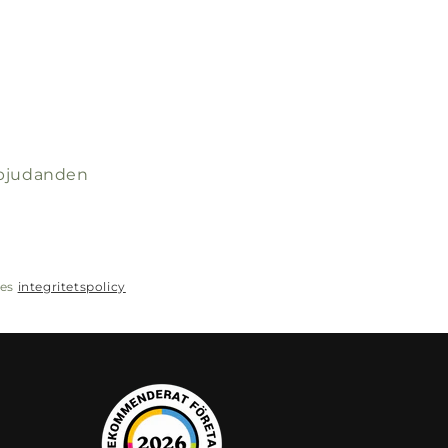
erbjudanden
res
integritetspolicy