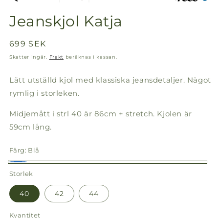
Jeanskjol Katja
Ordinarie
699 SEK
pris
Skatter ingår.
Frakt
beräknas i kassan.
Lätt utställd kjol med klassiska jeansdetaljer. Något
rymlig i storleken.
Midjemått i strl 40 är 86cm + stretch. Kjolen är
59cm lång.
Färg:
Blå
Blå
Storlek
40
42
44
Kvantitet
Kvantitet