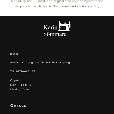
När du fyller i E-post och registrerar dig för nyhetsbrev
så godkänner du Karin Sömmares
integritetspolicy
Butik
Adress: Kungsgatan 29, 749 35 Enköping
Tel: 0171-44 21 77
Öppet
Mån - Fre 11-18
Lördag 10-14
Om oss