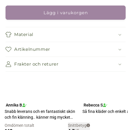
kvantitet
kvantitet
för
för
Kjol
Kjol
Lägg i varukorgen
Sonja
Sonja
Material
Artikelnummer
Frakter och returer