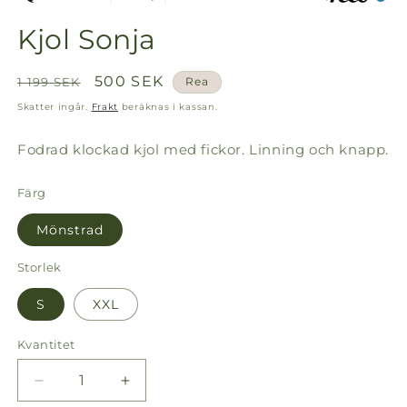
Kjol Sonja
Ordinarie
Försäljningspris
500 SEK
1 199 SEK
Rea
pris
Skatter ingår.
Frakt
beräknas i kassan.
Fodrad klockad kjol med fickor. Linning och knapp.
Färg
Mönstrad
Storlek
S
XXL
Kvantitet
Kvantitet
Minska
Öka