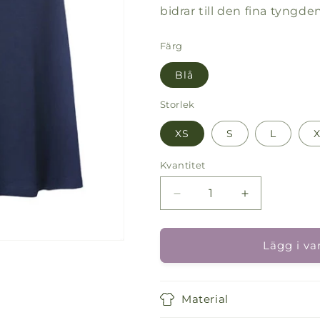
bidrar till den fina tyngden
Färg
Blå
Storlek
XS
S
L
Kvantitet
Kvantitet
Minska
Öka
kvantitet
kvantitet
för
för
Kjolen
Kjolen
Lägg i v
Jolly
Jolly
Joleene
Joleene
Material