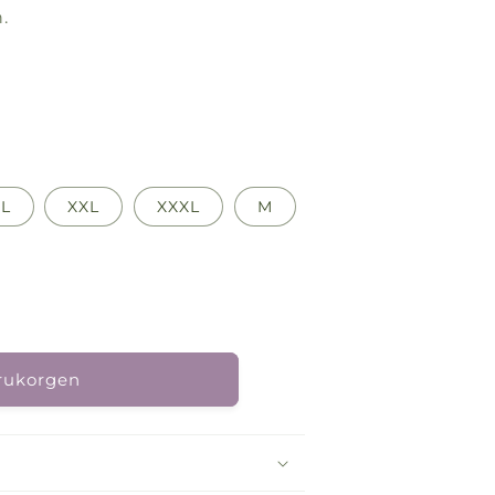
.
XL
XXL
XXXL
M
arukorgen