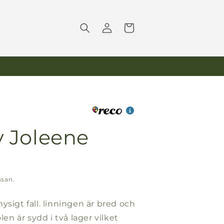
Logga
Varukorg
in
y Joleene
ssan.
ysigt fall. linningen är bred och
len är sydd i två lager vilket