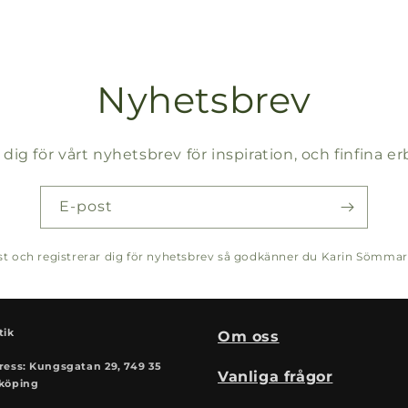
Nyhetsbrev
 dig för vårt nyhetsbrev för inspiration, och finfina 
E-post
post och registrerar dig för nyhetsbrev så godkänner du Karin Sömma
tik
Om oss
ress: Kungsgatan 29, 749 35
Vanliga frågor
köping