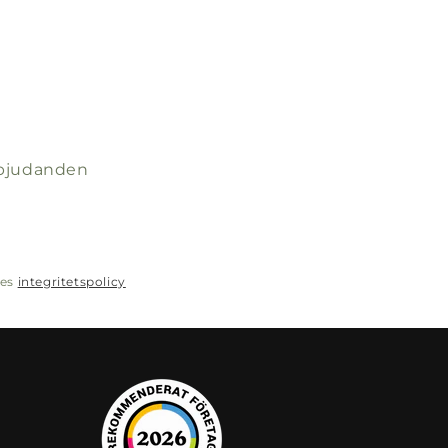
erbjudanden
res
integritetspolicy