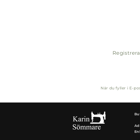
Registrera
När du fyller i E-
Bu
Ad
En