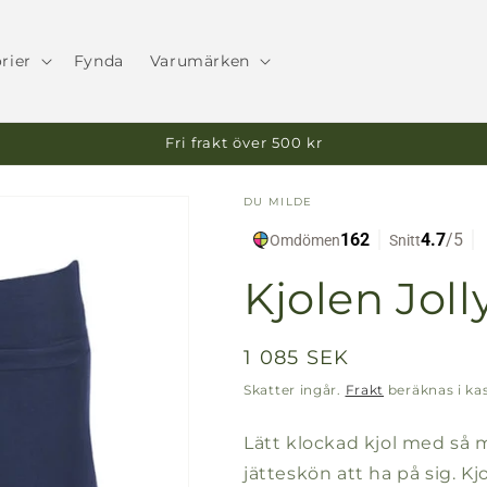
rier
Fynda
Varumärken
Fri frakt över 500 kr
DU MILDE
Kjolen Joll
Ordinarie
1 085 SEK
pris
Skatter ingår.
Frakt
beräknas i ka
Lätt klockad kjol med så m
jätteskön att ha på sig. Kjo