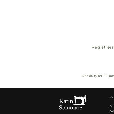
Registrera
När du fyller i E-
Bu
Ad
En