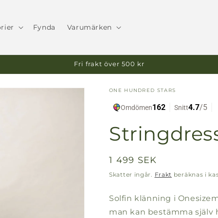
rier
Fynda
Varumärken
Fri frakt över 500 kr
ONE HUNDRED STARS
Stringdres
Ordinarie
1 499 SEK
pris
Skatter ingår.
Frakt
beräknas i ka
Solfin klänning i Onesiz
man kan bestämma själv hu