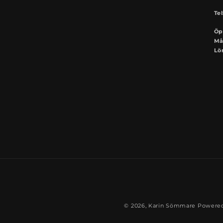
Tel
Öp
Mån
Lö
© 2026,
Karin Sömmare
Powered