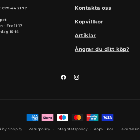
Kontakta oss
: 0171-44 21 77
pet
Köpvillkor
 - Fre 11-17
rdag 10-14
Artiklar
Ångrar du ditt köp?
Facebook
Instagram
Betalningsmetoder
 by Shopify
Returpolicy
Integritetspolicy
Köpvillkor
Leveransin