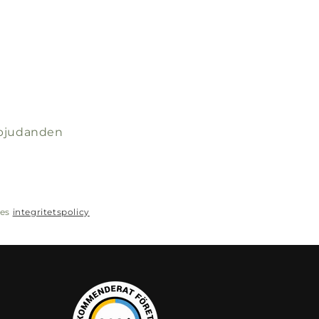
erbjudanden
res
integritetspolicy