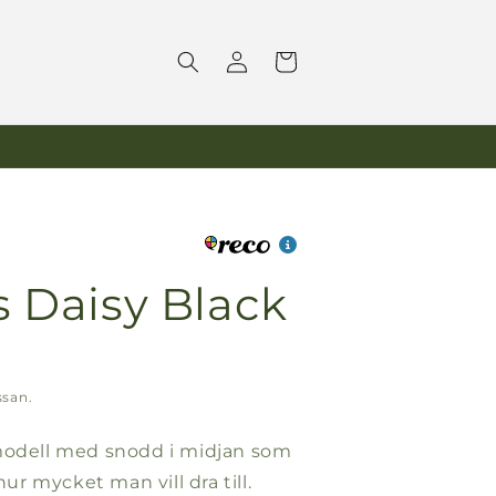
Logga
Varukorg
in
s Daisy Black
ssan.
emodell med snodd i midjan som
r mycket man vill dra till.