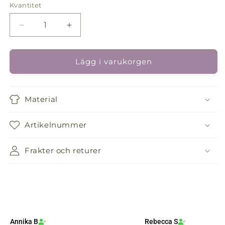
Kvantitet
Kvantitet
Minska
Öka
kvantitet
kvantitet
för
för
Plyschklänning
Plyschklänning
Lägg i varukorgen
Material
Artikelnummer
Frakter och returer