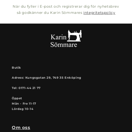
När du fyller i E-post och registrerar dig för nyhetsbrev
så godkänner du Karin Sömmares
integritetspolicy
Butik
Adress: Kungsgatan 29, 749 35 Enköping
Tel: 0171-44 21 77
Öppet
Mån - Fre 11-17
Lördag 10-14
Om oss