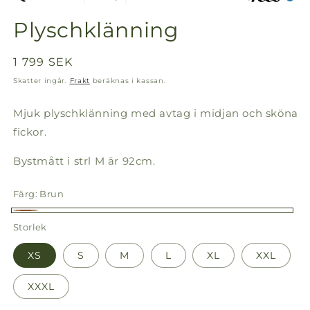
Plyschklänning
Ordinarie
1 799 SEK
pris
Skatter ingår.
Frakt
beräknas i kassan.
Mjuk plyschklänning med avtag i midjan och sköna
fickor.
Bystmått i strl M är 92cm.
Färg:
Brun
Brun
Storlek
XS
S
M
L
XL
XXL
XXXL