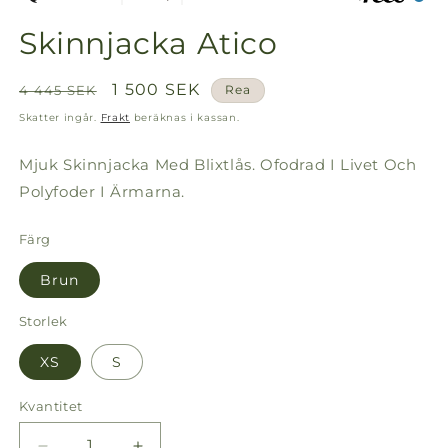
Skinnjacka Atico
Ordinarie
Försäljningspris
1 500 SEK
4 445 SEK
Rea
pris
Skatter ingår.
Frakt
beräknas i kassan.
Mjuk Skinnjacka Med Blixtlås. Ofodrad I Livet Och
Polyfoder I Ärmarna.
Färg
Brun
Storlek
XS
S
Kvantitet
Kvantitet