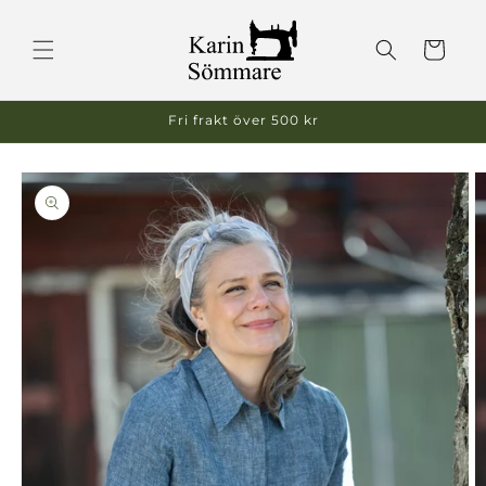
vidare
till
Varukorg
innehåll
Fri frakt över 500 kr
 vidare till
oduktinformation