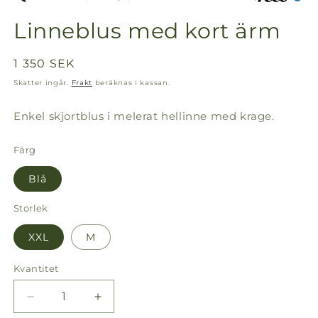
Linneblus med kort ärm
Ordinarie
1 350 SEK
pris
Skatter ingår.
Frakt
beräknas i kassan.
Enkel skjortblus i melerat hellinne med krage.
Färg
Blå
Storlek
XXL
M
Kvantitet
Kvantitet
Minska
Öka
kvantitet
kvantitet