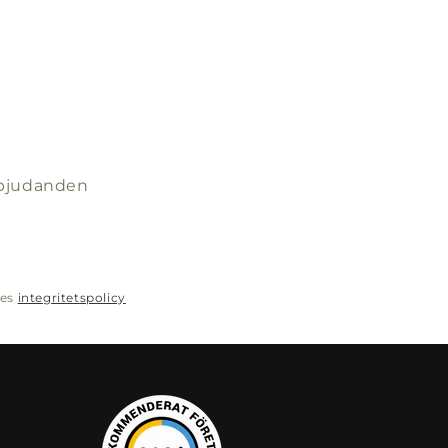
erbjudanden
res
integritetspolicy