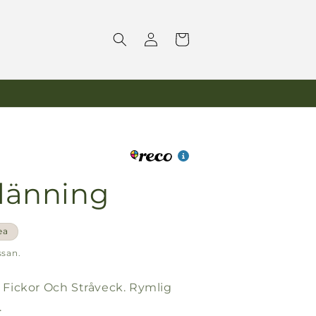
Logga
Varukorg
in
länning
spris
ea
ssan.
Fickor Och Stråveck. Rymlig
.