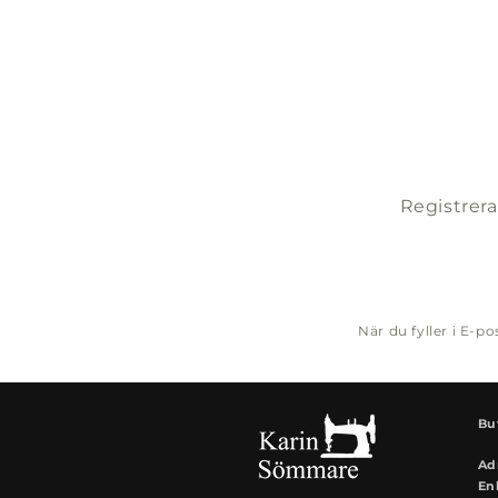
Registrera
När du fyller i E-
Bu
Ad
En