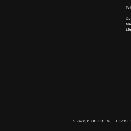
Tel
Öp
Mån
Lö
© 2026,
Karin Sömmare
Powered