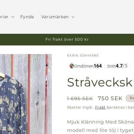
rier
Fynda
Varumärken
Fri frakt över 500 kr
KARIN SÖMMARE
Stråvecksk
Ordinarie
Försäljning
750 SEK
1 695 SEK
R
pris
Skatter ingår.
Frakt
beräknas i ka
Mjuk Klänning Med Sköna 
modell med lite töj i tyget