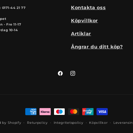
Kontakta oss
: 0171-44 21 77
pet
Köpvillkor
 - Fre 11-17
rdag 10-14
Artiklar
Ångrar du ditt köp?
Facebook
Instagram
Betalningsmetoder
 by Shopify
Returpolicy
Integritetspolicy
Köpvillkor
Leveransin