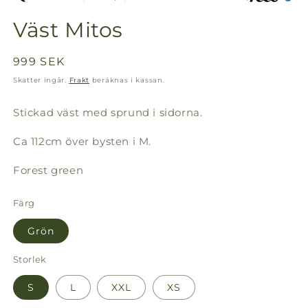
Väst Mitos
Ordinarie
999 SEK
pris
Skatter ingår.
Frakt
beräknas i kassan.
Stickad väst med sprund i sidorna.
Ca 112cm över bysten i M.
Forest green
Färg
Grön
Storlek
S
L
XXL
XS