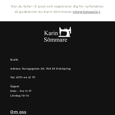
När du fyller i E-post och registrerar dig för nyhetsbrev
så godkänner du Karin Sömmares
integritetspolicy
Butik
Adress: Kungsgatan 29, 749 35 Enköping
Tel: 0171-44 21 77
Öppet
Mån - Fre 11-17
Lördag 10-14
Om oss